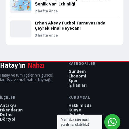
Şenlik Var’ Etkinliği
2 hafta önce
Erhan Aksay Futbol Turnuvası’nda
Çeyrek Final Heyecanı
3 hafta önce
Hatay'ın
Nabzı
KATEGORILER
Gündem
Hatay ve tüm ilçelerinin güncel,
Ekonomi
tarafsız ve hızlı haber kaynağı.
Spor
İş İlanları
İLÇELER
KURUMSAL
Antakya
Hakkımızda
İskenderun
Künye
Defne
İletişim
Dörtyol
Merhaba
size nasıl
yardımcı olabiliriz?