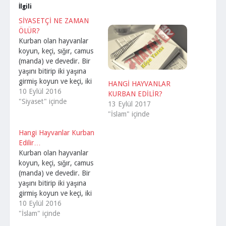
İlgili
SİYASETÇİ NE ZAMAN
ÖLÜR?
Kurban olan hayvanlar
koyun, keçi, sığır, camus
(manda) ve devedir. Bir
yaşını bitirip iki yaşına
girmiş koyun ve keçi, iki
HANGİ HAYVANLAR
yaşını bitirip üç yaşına
10 Eylül 2016
KURBAN EDİLİR?
girmiş sığır ve manda,
"Siyaset" içinde
13 Eylül 2017
beş yaşını tamamlayıp altı
"İslam" içinde
yaşına girmiş olan deve
kurban olur. Ancak kuzu
Hangi Hayvanlar Kurban
büyük olup bir senelik
Edilir…
koyundan fark
Kurban olan hayvanlar
olunamazsa ve altı ayı…
koyun, keçi, sığır, camus
(manda) ve devedir. Bir
yaşını bitirip iki yaşına
girmiş koyun ve keçi, iki
yaşını bitirip üç yaşına
10 Eylül 2016
girmiş sığır ve manda,
"İslam" içinde
beş yaşını tamamlayıp altı