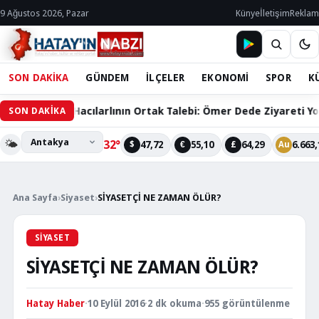
9 Ağustos 2026, Pazar
Künye
İletişim
Reklam
SON DAKİKA
GÜNDEM
İLÇELER
EKONOMİ
SPOR
K
60 Bin Hacılarlının Ortak Talebi: Ömer Dede Ziyareti Yolu Çözü
SON DAKİKA
🌤️
32°
47,72
55,10
64,29
6.663,
$
€
£
Au
Ana Sayfa
›
Siyaset
›
SİYASETÇİ NE ZAMAN ÖLÜR?
SIYASET
SİYASETÇİ NE ZAMAN ÖLÜR?
Hatay Haber
·
10 Eylül 2016
·
2 dk okuma
·
955 görüntülenme