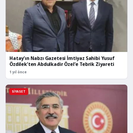
Hatay’ın Nabzı Gazetesi İmtiyaz Sahibi Yusuf
Özdilek’ten Abdulkadir Özel’e Tebrik Ziyareti
1 yıl önce
SIYASET