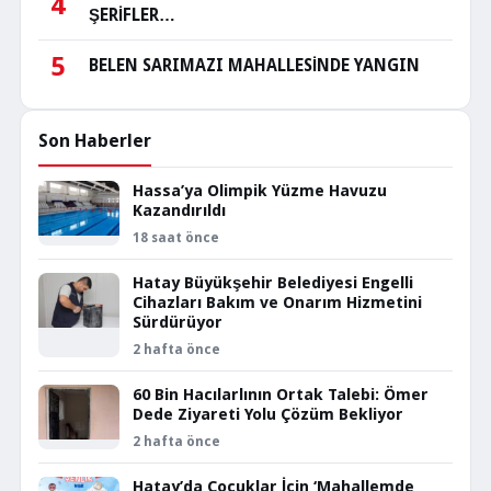
4
ŞERİFLER…
5
BELEN SARIMAZI MAHALLESİNDE YANGIN
Son Haberler
Hassa’ya Olimpik Yüzme Havuzu
Kazandırıldı
18 saat önce
Hatay Büyükşehir Belediyesi Engelli
Cihazları Bakım ve Onarım Hizmetini
Sürdürüyor
2 hafta önce
60 Bin Hacılarlının Ortak Talebi: Ömer
Dede Ziyareti Yolu Çözüm Bekliyor
2 hafta önce
Hatay’da Çocuklar İçin ‘Mahallemde