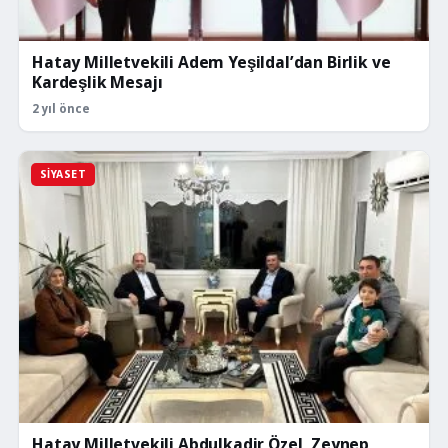
Hatay Milletvekili Adem Yeşildal’dan Birlik ve
Kardeşlik Mesajı
2 yıl önce
SIYASET
Hatay Milletvekili Abdulkadir Özel, Zeynep