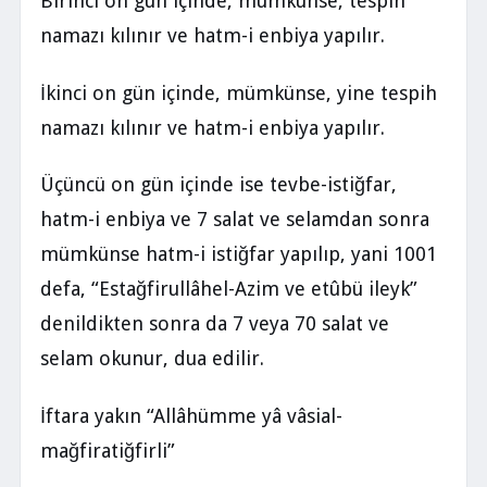
Birinci on gün içinde, mümkünse, tespih
namazı kılınır ve hatm-i enbiya yapılır.
İkinci on gün içinde, mümkünse, yine tespih
namazı kılınır ve hatm-i enbiya yapılır.
Üçüncü on gün içinde ise tevbe-istiğfar,
hatm-i enbiya ve 7 salat ve selamdan sonra
mümkünse hatm-i istiğfar yapılıp, yani 1001
defa, “Estağfirullâhel-Azim ve etûbü ileyk”
denildikten sonra da 7 veya 70 salat ve
selam okunur, dua edilir.
İftara yakın “Allâhümme yâ vâsial-
mağfiratiğfirli”