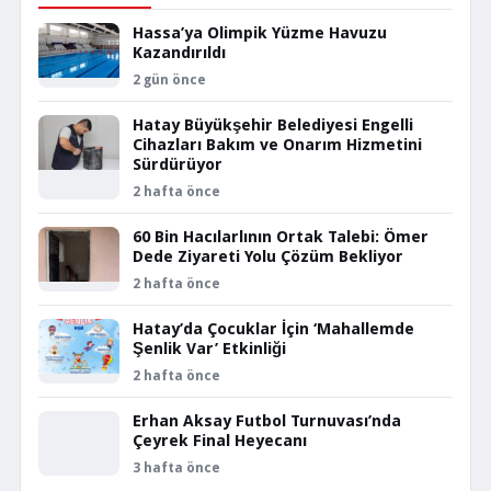
Hassa’ya Olimpik Yüzme Havuzu
Kazandırıldı
2 gün önce
Hatay Büyükşehir Belediyesi Engelli
Cihazları Bakım ve Onarım Hizmetini
Sürdürüyor
2 hafta önce
60 Bin Hacılarlının Ortak Talebi: Ömer
Dede Ziyareti Yolu Çözüm Bekliyor
2 hafta önce
Hatay’da Çocuklar İçin ‘Mahallemde
Şenlik Var’ Etkinliği
2 hafta önce
Erhan Aksay Futbol Turnuvası’nda
Çeyrek Final Heyecanı
3 hafta önce