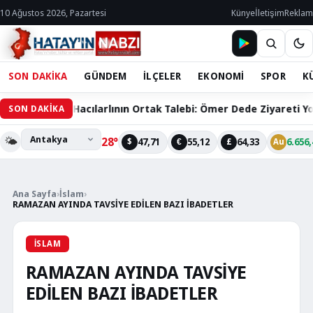
10 Ağustos 2026, Pazartesi
Künye
İletişim
Reklam
SON DAKİKA
GÜNDEM
İLÇELER
EKONOMİ
SPOR
K
60 Bin Hacılarlının Ortak Talebi: Ömer Dede Ziyareti Yolu Çözü
SON DAKİKA
🌤️
28°
47,71
55,12
64,33
6.656,
$
€
£
Au
Ana Sayfa
›
İslam
›
RAMAZAN AYINDA TAVSİYE EDİLEN BAZI İBADETLER
İSLAM
RAMAZAN AYINDA TAVSİYE
EDİLEN BAZI İBADETLER