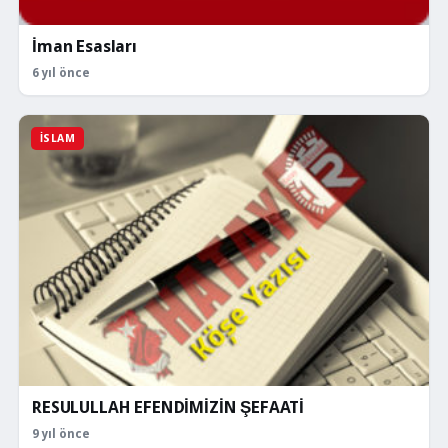
İman Esasları
6 yıl önce
İSLAM
RESULULLAH EFENDİMİZİN ŞEFAATİ
9 yıl önce