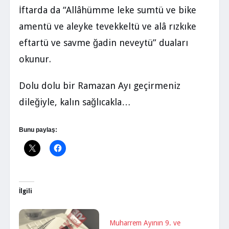
İftarda da “Allâhümme leke sumtü ve bike
amentü ve aleyke tevekkeltü ve alâ rızkıke
eftartü ve savme ğadin neveytü” duaları
okunur.
Dolu dolu bir Ramazan Ayı geçirmeniz
dileğiyle, kalın sağlıcakla…
Bunu paylaş:
İlgili
Muharrem Ayının 9. ve