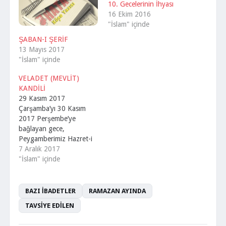
10. Gecelerinin İhyası
16 Ekim 2016
"İslam" içinde
ŞABAN-I ŞERİF
13 Mayıs 2017
"İslam" içinde
VELADET (MEVLİT)
KANDİLİ
29 Kasım 2017
Çarşamba’yı 30 Kasım
2017 Perşembe’ye
bağlayan gece,
Peygamberimiz Hazret-i
Muhammet Mustafa'nın
7 Aralık 2017
(s.a.v.) alemleri
"İslam" içinde
şereflendirdiği akşam
Veladet (Mevlit)
Kandili'dir. Resulullah
BAZI İBADETLER
RAMAZAN AYINDA
Efendimiz (s.a.v.),
TAVSİYE EDİLEN
Rebiulevvel ayının 12'nci
Pazartesi gecesinde