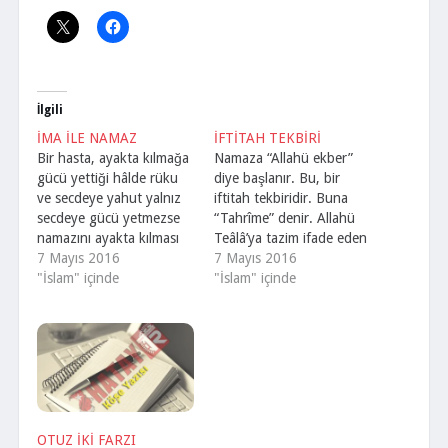
İlgili
İMA İLE NAMAZ
İFTİTAH TEKBİRİ
Bir hasta, ayakta kılmağa
Namaza “Allahü ekber”
gücü yettiği hâlde rüku
diye başlanır. Bu, bir
ve secdeye yahut yalnız
iftitah tekbiridir. Buna
secdeye gücü yetmezse
“Tahrîme” denir. Allahü
namazını ayakta kılması
Teâlâ’ya tazim ifade eden
lazım gelmez. Tahiyyatta
7 Mayıs 2016
“Allâhü ekber” lafzı ile
7 Mayıs 2016
oturduğu gibi yere
"İslam" içinde
iftitah tekbiri alınır ve
"İslam" içinde
oturup ima ile kılar. İma:
bununla namaza girilmiş
Namazda rüku için başı
dünya ile alaka kesilmiş
aşağıya doğru eğme,
olur. Sünnet üzere tekbir:
secde de biraz daha fazla
Erkekler: Ellerinin
eğmektir. Rüku’ ve secde
parmaklarını sıkmayarak
ile namaz kıldığı takdirde
başparmağın ucu kulak
yarasından…
yumuşağına değecek
kadar “Allâhü ekber”
OTUZ İKİ FARZI