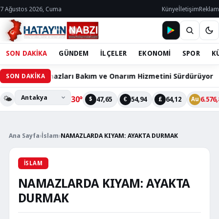
7 Ağustos 2026, Cuma
Künye
İletişim
Reklam
SON DAKİKA
GÜNDEM
İLÇELER
EKONOMİ
SPOR
K
elli Cihazları Bakım ve Onarım Hizmetini Sürdürüyor
SON DAKİKA
🌤️
30°
47,65
54,94
64,12
6.576,
$
€
£
Au
Ana Sayfa
›
İslam
›
NAMAZLARDA KIYAM: AYAKTA DURMAK
İSLAM
NAMAZLARDA KIYAM: AYAKTA
DURMAK