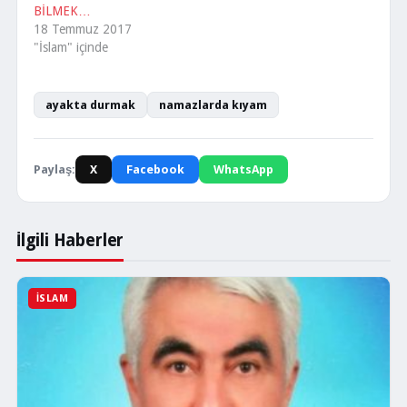
diyerek kaldırır.…
BİLMEK…
18 Temmuz 2017
"İslam" içinde
ayakta durmak
namazlarda kıyam
Paylaş:
X
Facebook
WhatsApp
İlgili Haberler
İSLAM