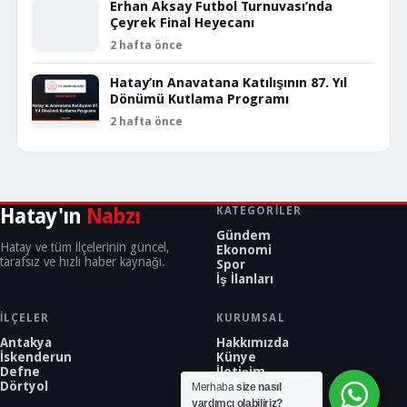
Erhan Aksay Futbol Turnuvası’nda
Çeyrek Final Heyecanı
2 hafta önce
Hatay’ın Anavatana Katılışının 87. Yıl
Dönümü Kutlama Programı
2 hafta önce
Hatay'ın
Nabzı
KATEGORILER
Gündem
Hatay ve tüm ilçelerinin güncel,
Ekonomi
tarafsız ve hızlı haber kaynağı.
Spor
İş İlanları
İLÇELER
KURUMSAL
Antakya
Hakkımızda
İskenderun
Künye
Defne
İletişim
Dörtyol
Merhaba
size nasıl
yardımcı olabiliriz?