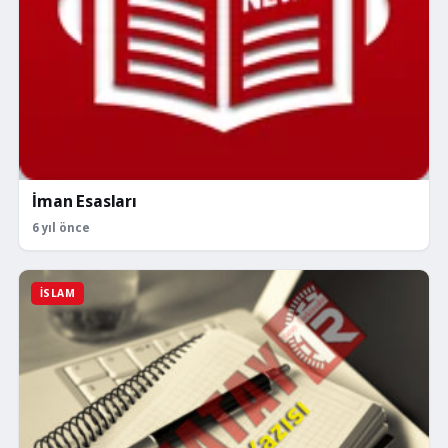
İman Esasları
6 yıl önce
İSLAM