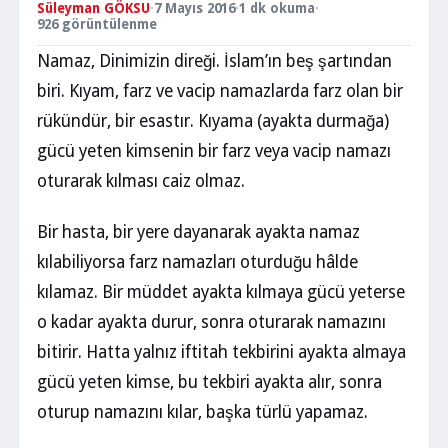
Süleyman GÖKSU
·
7 Mayıs 2016
·
1 dk okuma
·
926 görüntülenme
Namaz, Dinimizin direği. İslam’ın beş şartından
biri. Kıyam, farz ve vacip namazlarda farz olan bir
rükündür, bir esastır. Kıyama (ayakta durmağa)
gücü yeten kimsenin bir farz veya vacip namazı
oturarak kılması caiz olmaz.
Bir hasta, bir yere dayanarak ayakta namaz
kılabiliyorsa farz namazları oturduğu hâlde
kılamaz. Bir müddet ayakta kılmaya gücü yeterse
o kadar ayakta durur, sonra oturarak namazını
bitirir. Hatta yalnız iftitah tekbirini ayakta almaya
gücü yeten kimse, bu tekbiri ayakta alır, sonra
oturup namazını kılar, başka türlü yapamaz.