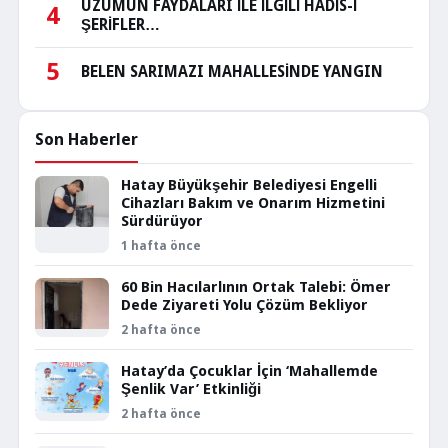
ÜZÜMÜN FAYDALARI İLE İLGİLİ HADİS-İ
4
ŞERİFLER…
5
BELEN SARIMAZI MAHALLESİNDE YANGIN
Son Haberler
Hatay Büyükşehir Belediyesi Engelli
Cihazları Bakım ve Onarım Hizmetini
Sürdürüyor
1 hafta önce
60 Bin Hacılarlının Ortak Talebi: Ömer
Dede Ziyareti Yolu Çözüm Bekliyor
2 hafta önce
Hatay’da Çocuklar İçin ‘Mahallemde
Şenlik Var’ Etkinliği
2 hafta önce