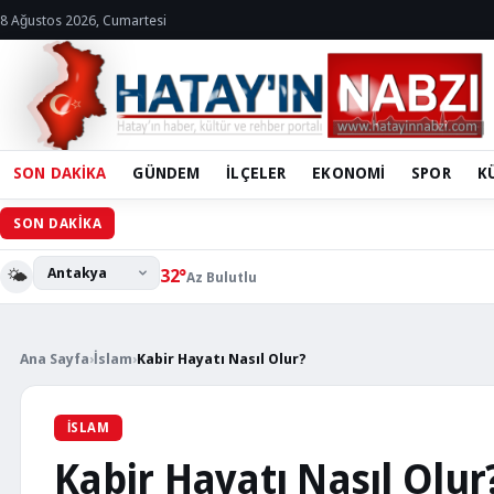
8 Ağustos 2026, Cumartesi
SON DAKİKA
GÜNDEM
İLÇELER
EKONOMİ
SPOR
K
Hatay Büyükşe
SON DAKİKA
🌤️
32°
Az Bulutlu
Ana Sayfa
›
İslam
›
Kabir Hayatı Nasıl Olur?
İSLAM
Kabir Hayatı Nasıl Olur