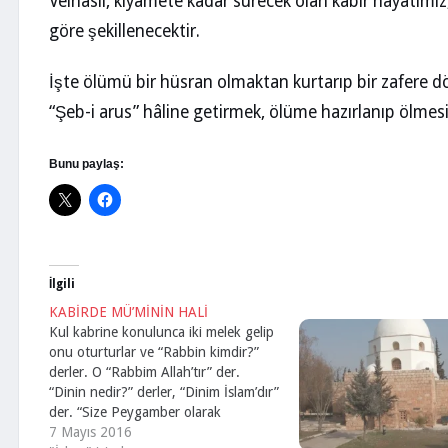
Velhâsıl, kıyamete kadar sürecek olan kabir hayatımı
göre şekillenecektir.
İşte ölümü bir hüsran olmaktan kurtarıp bir zafere 
“Şeb-i arus” hâline getirmek, ölüme hazırlanıp ölmesini
Bunu paylaş:
İlgili
KABİRDE MÜ’MİNİN HALİ
Kul kabrine konulunca iki melek gelip
onu oturturlar ve “Rabbin kimdir?”
derler. O “Rabbim Allah’tır” der.
“Dinin nedir?” derler, “Dinim İslam’dır”
der. “Size Peygamber olarak
gönderilen, (Muhammed Mustafa
7 Mayıs 2016