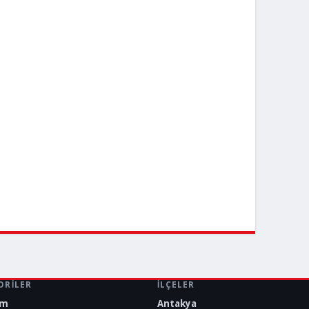
ORILER
İLÇELER
em
Antakya