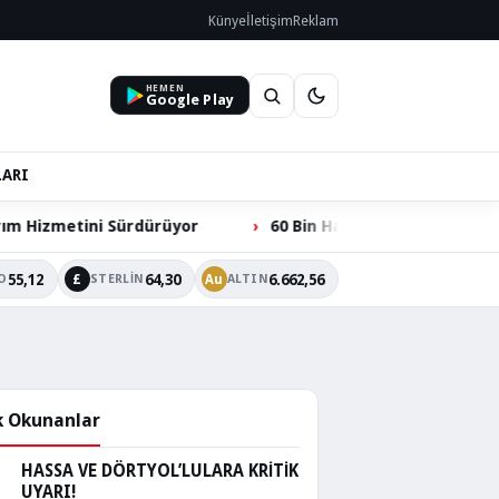
Künye
İletişim
Reklam
HEMEN
Google Play
LARI
ürdürüyor
60 Bin Hacılarlının Ortak Talebi: Ömer Dede 
55,12
64,30
6.662,56
£
Au
O
STERLIN
ALTIN
 Okunanlar
HASSA VE DÖRTYOL’LULARA KRİTİK
UYARI!