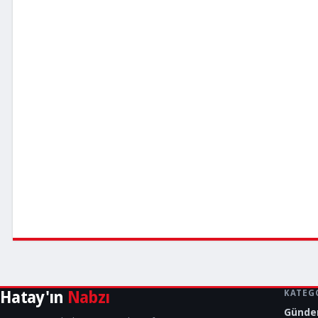
Hatay'ın
Nabzı
KATEG
Günd