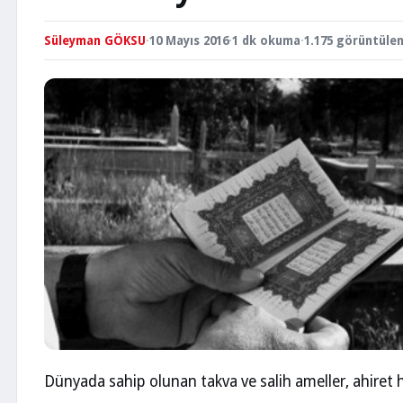
Süleyman GÖKSU
·
10 Mayıs 2016
·
1 dk okuma
·
1.175 görüntüle
Dünyada sahip olunan takva ve salih ameller, ahiret h