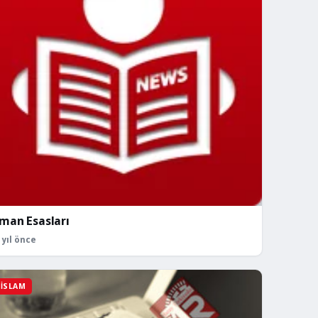
İman Esasları
 yıl önce
İSLAM