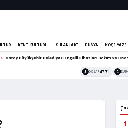
ÜLTÜR
KENT KÜLTÜRÜ
İŞ İLANLARI
DÜNYA
KÖŞE YAZI
hir Belediyesi Engelli Cihazları Bakım ve Onarım Hizmetini S
47,71
$
€
DOLAR
EUR
Çok
?
1