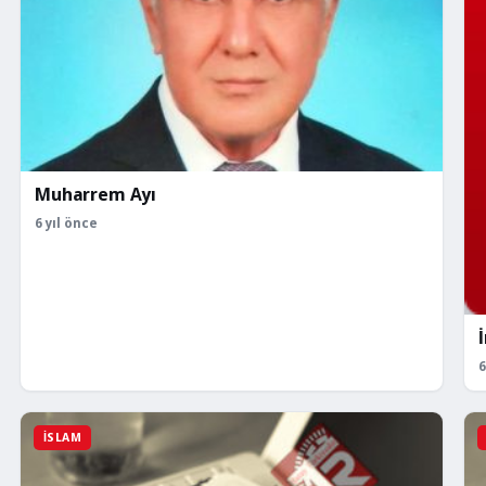
Muharrem Ayı
6 yıl önce
6
İSLAM