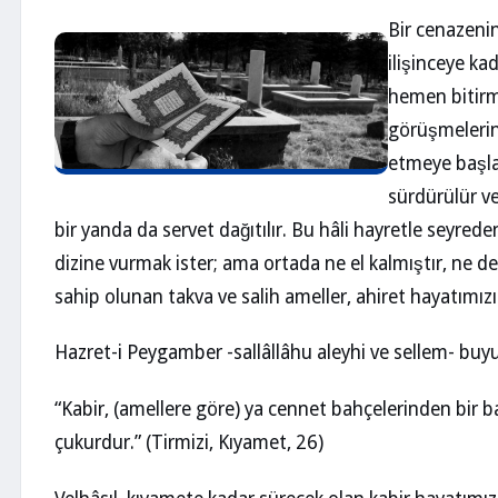
Bir cenazeni
ilişinceye ka
hemen bitirm
görüşmelerin
etmeye başlar
sürdürülür ve 
bir yanda da servet dağıtılır. Bu hâli hayretle seyrede
dizine vurmak ister; ama ortada ne el kalmıştır, ne 
sahip olunan takva ve salih ameller, ahiret hayatımızı
Hazret-i Peygamber -sallâllâhu aleyhi ve sellem- buyu
“Kabir, (amellere göre) ya cennet bahçelerinden bir
çukurdur.” (Tirmizi, Kıyamet, 26)