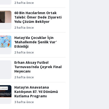
2 hafta önce
60 Bin Hacılarlının Ortak
Talebi: Ömer Dede Ziyareti
Yolu Çözüm Bekliyor
2 hafta önce
Hatay’da Çocuklar İçin
‘Mahallemde Şenlik Var’
Etkinliği
2 hafta önce
Erhan Aksay Futbol
Turnuvası’nda Çeyrek Final
Heyecanı
2 hafta önce
Hatay’ın Anavatana
Katılışının 87. Yıl Dönümü
Kutlama Programı
3 hafta önce