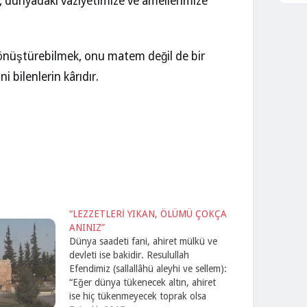
z, dünyadaki vaziyetimize ve amellerimize
dönüştürebilmek, onu matem değil de bir
 bilenlerin kârıdır.
“LEZZETLERİ YIKAN, ÖLÜMÜ ÇOKÇA
ANINIZ”
Dünya saadeti fani, ahiret mülkü ve
devleti ise bakidir. Resulullah
Efendimiz (sallallâhü aleyhi ve sellem):
“Eğer dünya tükenecek altın, ahiret
ise hiç tükenmeyecek toprak olsa