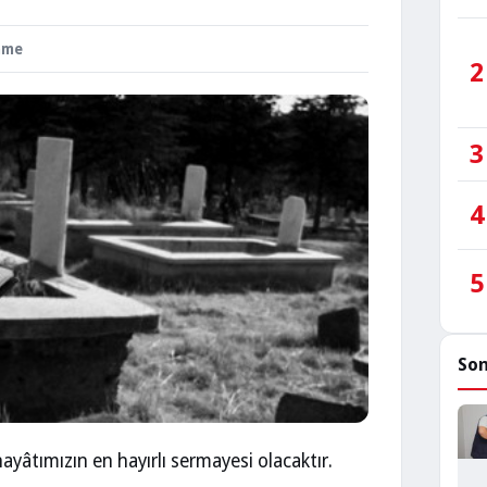
nme
2
3
4
5
Son
ayâtımızın en hayırlı sermayesi olacaktır.