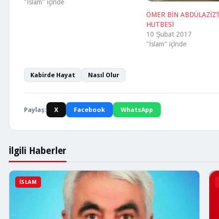
(s.a.v.) hakkında ne dersin?” derler,
"İslam" içinde
“O Allah’ın resulüdür” der. “Onun
ÖMER BİN ABDÜLAZİZ’İ
Allah’ın Resulü olduğunu nereden
HUTBESİ
bildin?” derler, “Kurân’ı okudum,
10 Şubat 2017
O'na iman ettim ve…
"İslam" içinde
Kabirde Hayat
Nasıl Olur
Paylaş:
X
Facebook
WhatsApp
İlgili Haberler
İSLAM