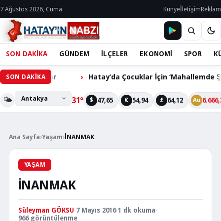
7 Ağustos 2026, Cuma
Künye
İletişim
Reklam
SON DAKİKA
GÜNDEM
İLÇELER
EKONOMİ
SPOR
K
 Bekliyor
Hatay’da Çocuklar İçin ‘Mahallemde Şenlik Var
SON DAKİKA
🌤️
31°
47,65
54,94
64,12
6.666,
$
€
£
Au
Ana Sayfa
›
Yaşam
›
İNANMAK
YAŞAM
İNANMAK
Süleyman GÖKSU
·
7 Mayıs 2016
·
1 dk okuma
·
966 görüntülenme