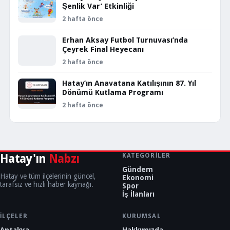
Şenlik Var’ Etkinliği
2 hafta önce
Erhan Aksay Futbol Turnuvası’nda
Çeyrek Final Heyecanı
2 hafta önce
Hatay’ın Anavatana Katılışının 87. Yıl
Dönümü Kutlama Programı
2 hafta önce
Hatay'ın
Nabzı
KATEGORILER
Gündem
Hatay ve tüm ilçelerinin güncel,
Ekonomi
tarafsız ve hızlı haber kaynağı.
Spor
İş İlanları
İLÇELER
KURUMSAL
Antakya
Hakkımızda