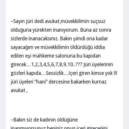
–Sayın jüri dedi avukat,müvekkilimin suçsuz
olduğuna yürekten inanıyorum. Buna az sonra
sizlerde inanacaksınız. Bakın şimdi ona kadar
sayacağım ve müvekkilimin öldürdüğü iddia
edilen eşi mahkeme salonuna bu kapıdan
girecek…1,2,3,4,5,6,7,8,9,10..??? Jüri üyelerinin
gözleri kapıda…Sessizlik…İçeri giren kimse yok !!!
jüri üyeleri “hani” dercesine bakarken kurnaz
avukat ,
–Bakın siz de kadının öldüğüne
inanmıyorsunuz,hepiniz onun içeri gireceğini