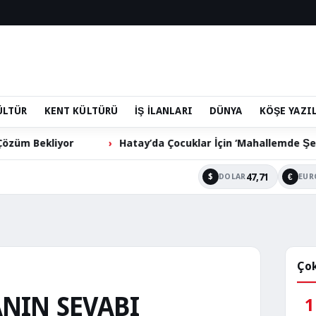
ÜLTÜR
KENT KÜLTÜRÜ
İŞ İLANLARI
DÜNYA
KÖŞE YAZI
Hatay’da Çocuklar İçin ‘Mahallemde Şenlik Var’ Etkinliği
47,71
$
€
DOLAR
EUR
Çok
ANIN SEVABI
1