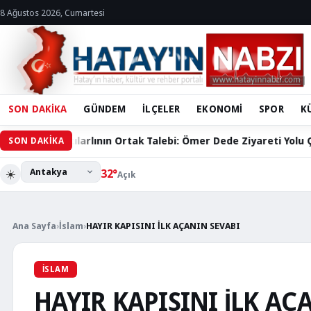
8 Ağustos 2026, Cumartesi
SON DAKİKA
GÜNDEM
İLÇELER
EKONOMİ
SPOR
K
rlının Ortak Talebi: Ömer Dede Ziyareti Yolu Çözüm Bekliyor
SON DAKİKA
☀️
32°
Açık
Ana Sayfa
›
İslam
›
HAYIR KAPISINI İLK AÇANIN SEVABI
İSLAM
HAYIR KAPISINI İLK AÇ