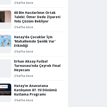
2 hafta önce
60 Bin Hacılarlının Ortak
Talebi: Ömer Dede Ziyareti
Yolu Çözüm Bekliyor
2 hafta önce
Hatay’da Çocuklar İçin
‘Mahallemde Şenlik Var’
Etkinliği
2 hafta önce
Erhan Aksay Futbol
Turnuvası’nda Çeyrek Final
Heyecanı
2 hafta önce
Hatay’ın Anavatana
Katılışının 87. Yıl Dönümü
Kutlama Programı
3 hafta önce