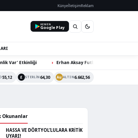
Künye
İletişim
Reklam
HEMEN
Google Play
LARI
Erhan Aksay Futbol Turnuvası’nda Çeyrek Final Heyecan
55,12
64,30
6.662,56
£
Au
O
STERLIN
ALTIN
 Okunanlar
HASSA VE DÖRTYOL’LULARA KRİTİK
UYARI!