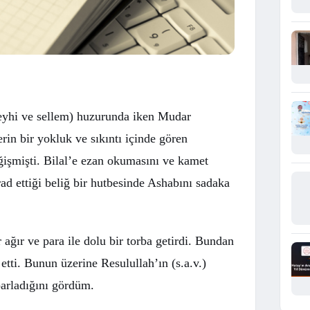
aleyhi ve sellem) huzurunda iken Mudar
erin bir yokluk ve sıkıntı içinde gören
eğişmişti. Bilal’e ezan okumasını ve kamet
rad ettiği beliğ bir hutbesinde Ashabını sadaka
 ağır ve para ile dolu bir torba getirdi. Bundan
tti. Bunun üzerine Resulullah’ın (s.a.v.)
parladığını gördüm.