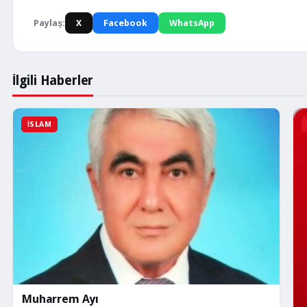
Paylaş:
X
Facebook
WhatsApp
İlgili Haberler
İSLAM
Muharrem Ayı