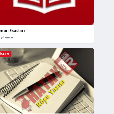
İman Esasları
 yıl önce
İSLAM