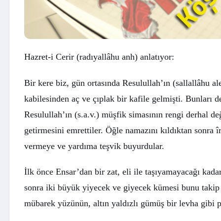
Hazret-i Cerir (radıyallâhu anh) anlatıyor:
Bir kere biz, gün ortasında Resulullah’ın (sallallâhu 
kabilesinden aç ve çıplak bir kafile gelmişti. Bunları d
Resulullah’ın (s.a.v.) müşfik simasının rengi derhal d
getirmesini emrettiler. Öğle namazını kıldıktan sonra î
vermeye ve yardıma teşvik buyurdular.
İlk önce Ensar’dan bir zat, eli ile taşıyamayacağı kadar
sonra iki büyük yiyecek ve giyecek kümesi bunu takip e
mübarek yüzünün, altın yaldızlı gümüş bir levha gibi 