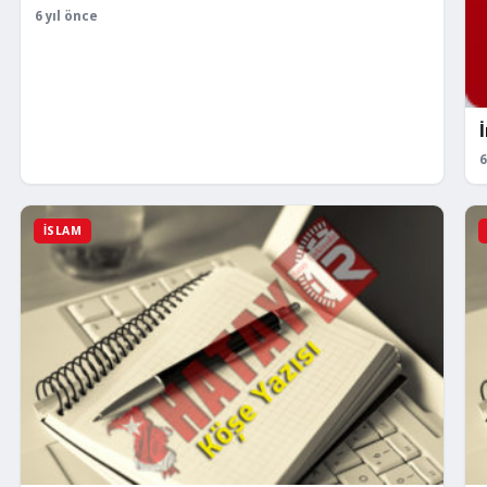
6 yıl önce
6
İSLAM