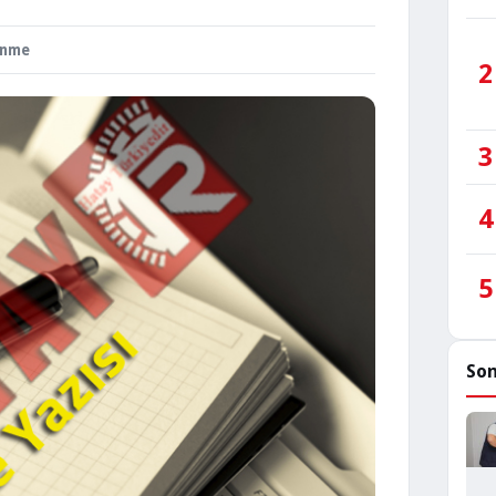
enme
2
3
4
5
Son