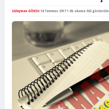
Süleyman GÖKSU
·
18 Temmuz 2017
·
1 dk okuma
·
502 görüntül