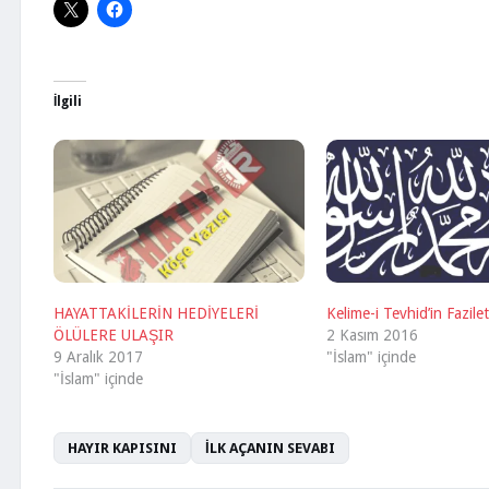
İlgili
HAYATTAKİLERİN HEDİYELERİ
Kelime-i Tevhid’in Fazilet
ÖLÜLERE ULAŞIR
2 Kasım 2016
9 Aralık 2017
"İslam" içinde
"İslam" içinde
HAYIR KAPISINI
İLK AÇANIN SEVABI