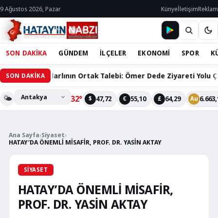
9 Ağustos 2026, Pazar
Künye
İletişim
Reklam
SON DAKİKA
GÜNDEM
İLÇELER
EKONOMİ
SPOR
K
Hacılarlının Ortak Talebi: Ömer Dede Ziyareti Yolu Çözüm Bekli
SON DAKİKA
🌤️
32°
47,72
55,10
64,29
6.663,
$
€
£
Au
Ana Sayfa
›
Siyaset
›
HATAY’DA ÖNEMLİ MİSAFİR, PROF. DR. YASİN AKTAY
SIYASET
HATAY’DA ÖNEMLİ MİSAFİR,
PROF. DR. YASİN AKTAY