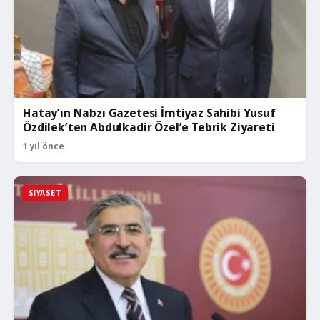
Hatay’ın Nabzı Gazetesi İmtiyaz Sahibi Yusuf
Özdilek’ten Abdulkadir Özel’e Tebrik Ziyareti
1 yıl önce
SIYASET