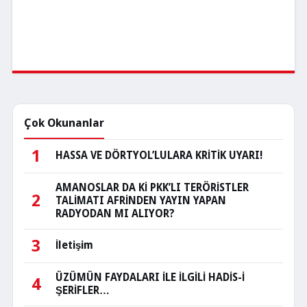
Çok Okunanlar
1
HASSA VE DÖRTYOL’LULARA KRİTİK UYARI!
AMANOSLAR DA Kİ PKK’LI TERÖRİSTLER
2
TALİMATI AFRİNDEN YAYIN YAPAN
RADYODAN MI ALIYOR?
3
İletişim
ÜZÜMÜN FAYDALARI İLE İLGİLİ HADİS-İ
4
ŞERİFLER…