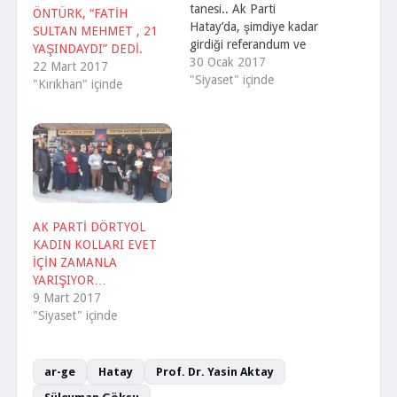
tanesi.. Ak Parti
ÖNTÜRK, “FATİH
Hatay’da, şimdiye kadar
SULTAN MEHMET , 21
girdiği referandum ve
YAŞINDAYDI” DEDİ.
seçimlerden başarı ile
30 Ocak 2017
22 Mart 2017
çıkmıştır. Bunda İl
"Siyaset" içinde
"Kırıkhan" içinde
Başkanlığımızın, İlçe
teşkilatlarıyla koordineli
bir biçimde, planlı ve
programlı olarak
çalışmasının rolünün
olduğunu düşünüyorum.
Ak Parti, sadece seçim
zamanlarında değil
AK PARTİ DÖRTYOL
normal seyrinde de
KADIN KOLLARI EVET
halkımızla içi içe olmayı
İÇİN ZAMANLA
başarmıştır.…
YARIŞIYOR…
9 Mart 2017
"Siyaset" içinde
ar-ge
Hatay
Prof. Dr. Yasin Aktay