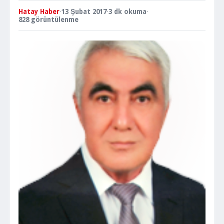
Hatay Haber
·
13 Şubat 2017
·
3 dk okuma
·
828 görüntülenme