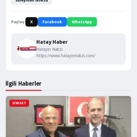
Süleyman Göksu
Paylaş:
X
Facebook
WhatsApp
Hatay Haber
Hatayın Nabzı
https://www.hatayinnabzi.com/
İlgili Haberler
SIYASET