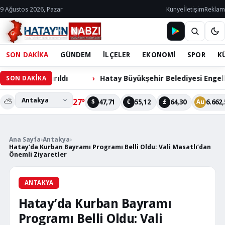
9 Ağustos 2026, Pazar
Künye
İletişim
Reklam
SON DAKİKA
GÜNDEM
İLÇELER
EKONOMİ
SPOR
K
zandırıldı
Hatay Büyükşehir Belediyesi Engelli Cihazl
SON DAKİKA
⛅
27°
47,71
55,12
64,30
6.662,
$
€
£
Au
Ana Sayfa
›
Antakya
›
Hatay’da Kurban Bayramı Programı Belli Oldu: Vali Masatlı’dan
Önemli Ziyaretler
ANTAKYA
Hatay’da Kurban Bayramı
Programı Belli Oldu: Vali