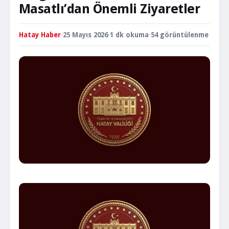
Masatlı’dan Önemli Ziyaretler
Hatay Haber
·
25 Mayıs 2026
·
1 dk okuma
·
54 görüntülenme