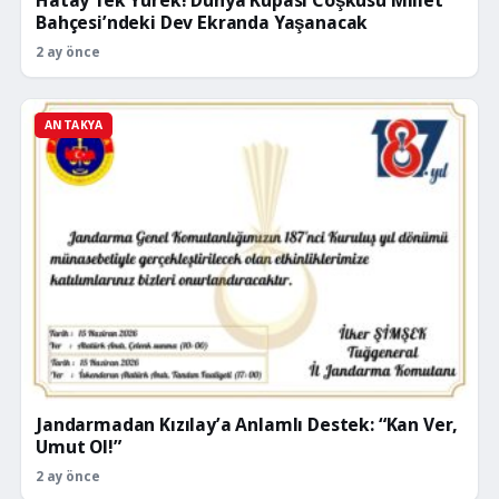
Hatay Tek Yürek! Dünya Kupası Coşkusu Millet
Bahçesi’ndeki Dev Ekranda Yaşanacak
2 ay önce
ANTAKYA
Jandarmadan Kızılay’a Anlamlı Destek: “Kan Ver,
Umut Ol!”
2 ay önce