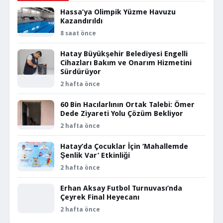
Hassa’ya Olimpik Yüzme Havuzu
Kazandırıldı
8 saat önce
Hatay Büyükşehir Belediyesi Engelli
Cihazları Bakım ve Onarım Hizmetini
Sürdürüyor
2 hafta önce
60 Bin Hacılarlının Ortak Talebi: Ömer
Dede Ziyareti Yolu Çözüm Bekliyor
2 hafta önce
Hatay’da Çocuklar İçin ‘Mahallemde
Şenlik Var’ Etkinliği
2 hafta önce
Erhan Aksay Futbol Turnuvası’nda
Çeyrek Final Heyecanı
2 hafta önce