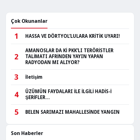
Çok Okunanlar
1
HASSA VE DÖRTYOL’LULARA KRİTİK UYARI!
AMANOSLAR DA Kİ PKK’LI TERÖRİSTLER
2
TALİMATI AFRİNDEN YAYIN YAPAN
RADYODAN MI ALIYOR?
3
İletişim
ÜZÜMÜN FAYDALARI İLE İLGİLİ HADİS-İ
4
ŞERİFLER…
5
BELEN SARIMAZI MAHALLESİNDE YANGIN
Son Haberler