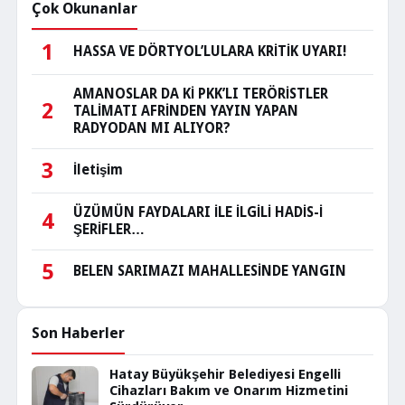
Çok Okunanlar
1
HASSA VE DÖRTYOL’LULARA KRİTİK UYARI!
AMANOSLAR DA Kİ PKK’LI TERÖRİSTLER
2
TALİMATI AFRİNDEN YAYIN YAPAN
RADYODAN MI ALIYOR?
3
İletişim
ÜZÜMÜN FAYDALARI İLE İLGİLİ HADİS-İ
4
ŞERİFLER…
5
BELEN SARIMAZI MAHALLESİNDE YANGIN
Son Haberler
Hatay Büyükşehir Belediyesi Engelli
Cihazları Bakım ve Onarım Hizmetini