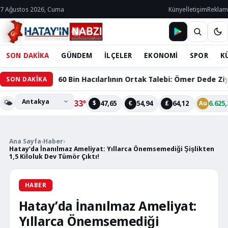
7 Ağustos 2026, Cuma
Künye
İletişim
Reklam
SON DAKİKA
GÜNDEM
İLÇELER
EKONOMİ
SPOR
K
0 Bin Hacılarlının Ortak Talebi: Ömer Dede Ziyareti Yolu Çözüm
SON DAKİKA
🌤️
33°
47,65
54,94
64,12
6.625,
$
€
£
Au
Ana Sayfa
›
Haber
›
Hatay’da İnanılmaz Ameliyat: Yıllarca Önemsemediği Şişlikten
1,5 Kiloluk Dev Tümör Çıktı!
HABER
Hatay’da İnanılmaz Ameliyat:
Yıllarca Önemsemediği