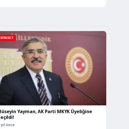
SIYASET
Hüseyin Yayman, AK Parti MKYK Üyeliğine
eçildi!
 yıl önce