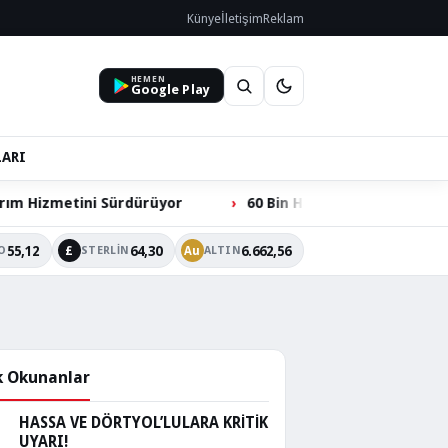
Künye
İletişim
Reklam
HEMEN
Google Play
LARI
Sürdürüyor
60 Bin Hacılarlının Ortak Talebi: Ömer Dede
55,12
64,30
6.662,56
£
Au
O
STERLIN
ALTIN
 Okunanlar
HASSA VE DÖRTYOL’LULARA KRİTİK
UYARI!