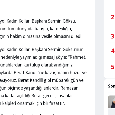
2
yol Kadın Kolları Başkanı Sermin Göksu,
’nin tüm dünyada barışın, kardeşliğin,
3
gının hakim olmasına vesile olmasını diledi.
tyol Kadın Kolları Başkanı Sermin Göksu’nun
4
i nedeniyle yayımladığı mesaj şöyle: “Rahmet,
günahlardan kurtuluş olarak andığımız
5
ylarda Berat Kandili’ne kavuşmanın huzur ve
şıyoruz. Berat Kandili gibi mübarek gün ve
Son
 yoğun biçimde yaşandığı anlardır. Ramazan
na kadar açıldığı Berat gecesi, insanlar
 kalpleri onarmak için bir fırsattır.