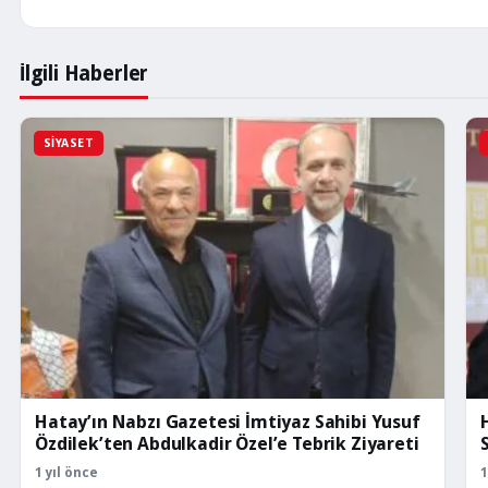
İlgili Haberler
SIYASET
Hatay’ın Nabzı Gazetesi İmtiyaz Sahibi Yusuf
Özdilek’ten Abdulkadir Özel’e Tebrik Ziyareti
S
1 yıl önce
1