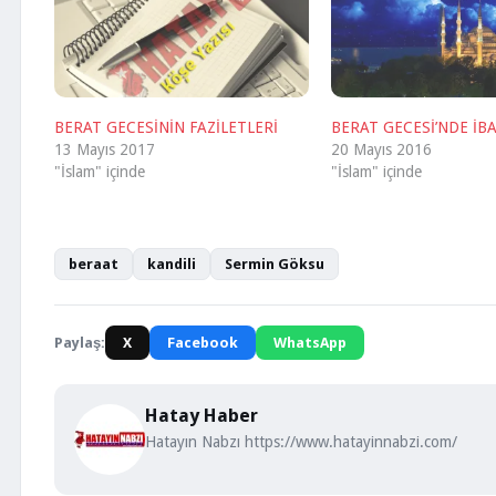
BERAT GECESİNİN FAZİLETLERİ
BERAT GECESİ’NDE İB
13 Mayıs 2017
20 Mayıs 2016
"İslam" içinde
"İslam" içinde
beraat
kandili
Sermin Göksu
Paylaş:
X
Facebook
WhatsApp
Hatay Haber
Hatayın Nabzı https://www.hatayinnabzi.com/