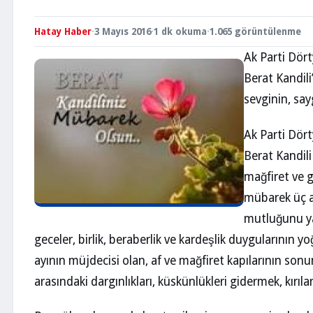
Hatay Haber
·
3 Mayıs 2016
·
1 dk okuma
·
1.065 görüntülenme
Ak Parti Dört
Berat Kandili
sevginin, say
Ak Parti Dör
Berat Kandil
mağfiret ve 
mübarek üç a
mutluğunu ya
geceler, birlik, beraberlik ve kardeşlik duygularının
ayının müjdecisi olan, af ve mağfiret kapılarının sonu
arasındaki dargınlıkları, küskünlükleri gidermek, kırılan