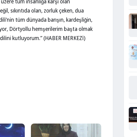
üzere tüm insanlığa karşı olan
eğil, sıkıntıda olan, zorluk çeken, dua
ili’nin tüm dünyada barışın, kardeşliğin,
liyor, Dörtyollu hemşerilerim başta olmak
ndilini kutluyorum.” (HABER MERKEZİ)