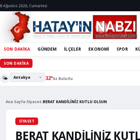
8 Ağustos 2026, Cumartesi
SON DAKİKA
GÜNDEM
İLÇELER
EKONOMİ
SPOR
K
Hatay Büyük
SON DAKİKA
🌤️
32°
Az Bulutlu
Ana Sayfa
›
Siyaset
›
BERAT KANDİLİNİZ KUTLU OLSUN
SIYASET
BERAT KANDİLİNİZ KUT