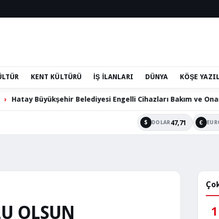
ÜLTÜR
KENT KÜLTÜRÜ
İŞ İLANLARI
DÜNYA
KÖŞE YAZI
şehir Belediyesi Engelli Cihazları Bakım ve Onarım Hizmetini 
47,71
$
€
DOLAR
EUR
Çok
LU OLSUN
1