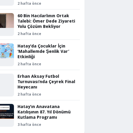
2 hafta önce
60 Bin Hacılarlının Ortak
Talebi: Ömer Dede Ziyareti
Yolu Çözüm Bekliyor
2 hafta önce
Hatay’da Çocuklar İçin
‘Mahallemde Şenlik Var’
Etkinliği
2 hafta önce
Erhan Aksay Futbol
Turnuvası’nda Çeyrek Final
Heyecanı
2 hafta önce
Hatay’ın Anavatana
Katılışının 87. Yıl Dönümü
Kutlama Programı
3 hafta önce