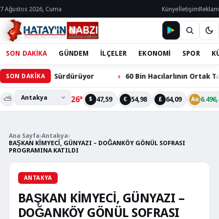
7 Ağustos 2026, Cuma
Künye
İletişim
Reklam
SON DAKİKA
GÜNDEM
İLÇELER
EKONOMİ
SPOR
K
zmetini Sürdürüyor
60 Bin Hacılarlının Ortak Talebi: Ö
SON DAKİKA
⛅
26°
47,59
54,98
64,09
6.496,
$
€
£
Au
Ana Sayfa
›
Antakya
›
BAŞKAN KİMYECİ, GÜNYAZI – DOĞANKÖY GÖNÜL SOFRASI
PROGRAMINA KATILDI
ANTAKYA
BAŞKAN KİMYECİ, GÜNYAZI –
DOĞANKÖY GÖNÜL SOFRASI