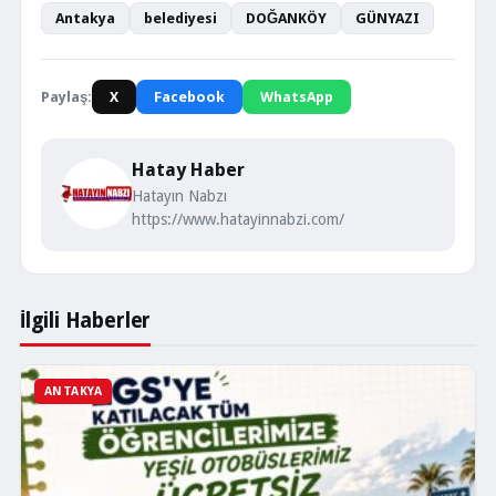
Antakya
belediyesi
DOĞANKÖY
GÜNYAZI
Paylaş:
X
Facebook
WhatsApp
Hatay Haber
Hatayın Nabzı
https://www.hatayinnabzi.com/
İlgili Haberler
ANTAKYA