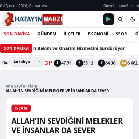
8 Ağustos 2026, Cumartesi
Künye
İletişim
Reklam
SON DAKİKA
GÜNDEM
İLÇELER
EKONOMİ
SPOR
K
Cihazları Bakım ve Onarım Hizmetini Sürdürüyor
60 Bin
SON DAKİKA
🌤️
31°
47,71
55,12
64,30
6.662,
$
€
£
Au
Ana Sayfa
›
İslam
›
ALLAH’IN SEVDİĞİNİ MELEKLER VE İNSANLAR DA SEVER
İSLAM
ALLAH’IN SEVDİĞİNİ MELEKLER
VE İNSANLAR DA SEVER