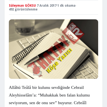
Süleyman GÖKSU
·
7 Aralık 2017
·
1 dk okuma
·
492 görüntülenme
Allâhü Teâlâ bir kulunu sevdiğinde Cebrail
Aleyhisselâm’a: “Muhakkak ben falan kulumu
seviyorum, sen de onu sev” buyurur. Cebrâîl