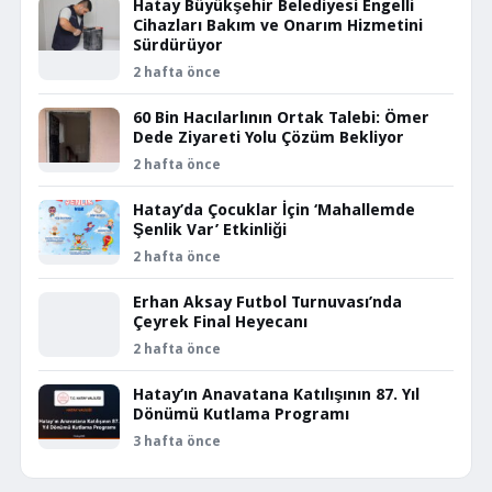
Hatay Büyükşehir Belediyesi Engelli
Cihazları Bakım ve Onarım Hizmetini
Sürdürüyor
2 hafta önce
60 Bin Hacılarlının Ortak Talebi: Ömer
Dede Ziyareti Yolu Çözüm Bekliyor
2 hafta önce
Hatay’da Çocuklar İçin ‘Mahallemde
Şenlik Var’ Etkinliği
2 hafta önce
Erhan Aksay Futbol Turnuvası’nda
Çeyrek Final Heyecanı
2 hafta önce
Hatay’ın Anavatana Katılışının 87. Yıl
Dönümü Kutlama Programı
3 hafta önce