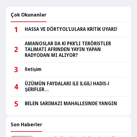
Çok Okunanlar
1
HASSA VE DÖRTYOL’LULARA KRİTİK UYARI!
AMANOSLAR DA Kİ PKK’LI TERÖRİSTLER
2
TALİMATI AFRİNDEN YAYIN YAPAN
RADYODAN MI ALIYOR?
3
İletişim
ÜZÜMÜN FAYDALARI İLE İLGİLİ HADİS-İ
4
ŞERİFLER…
5
BELEN SARIMAZI MAHALLESİNDE YANGIN
Son Haberler