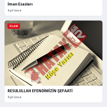
İman Esasları
6 yıl önce
İSLAM
RESULULLAH EFENDİMİZİN ŞEFAATİ
9 yıl önce