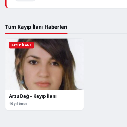
Tarihi
30
‹
Nisan
2016
Tüm Kayıp İlanı Haberleri
Adı
Soyadı
ARZU
KAYIP İLANI
DAĞ
Cinsiyeti
Kadın
Yaşadığı
Yer
Türkiye
Kaybolduğu
Yer
Arzu Dağ – Kayıp İlanı
Türkiye
10 yıl önce
Yaşı
22
Ten
Rengi