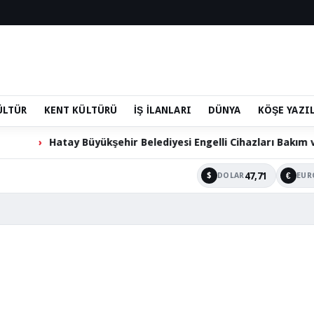
ÜLTÜR
KENT KÜLTÜRÜ
İŞ İLANLARI
DÜNYA
KÖŞE YAZI
Hatay Büyükşehir Belediyesi Engelli Cihazları Bakım ve 
47,71
$
€
DOLAR
EUR