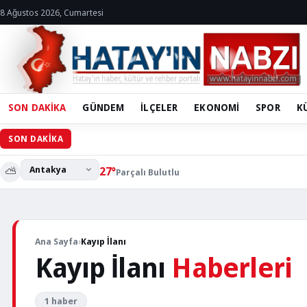
8 Ağustos 2026, Cumartesi
SON DAKİKA
GÜNDEM
İLÇELER
EKONOMİ
SPOR
K
SON DAKİKA
KAYIP
⛅
27°
İLANI
Parçalı Bulutlu
Arzu
Dağ
–
Ana Sayfa
›
Kayıp İlanı
Kayıp
Kayıp İlanı
Haberleri
İlanı
1 haber
Yayın