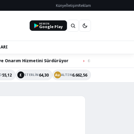
Künye
İletişim
Reklam
HEMEN
Google Play
LARI
Onarım Hizmetini Sürdürüyor
60 Bin Hacılarlının Ortak
55,12
64,30
6.662,56
£
Au
O
STERLIN
ALTIN